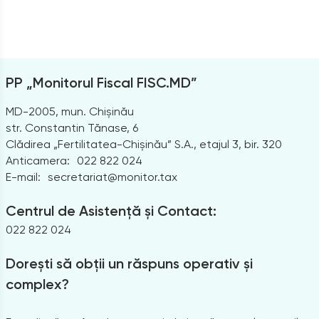
PP „Monitorul Fiscal FISC.MD”
MD-2005, mun. Chișinău
str. Constantin Tănase, 6
Clădirea „Fertilitatea-Chișinău” S.A., etajul 3, bir. 320
Anticamera:
022 822 024
E-mail:
secretariat@monitor.tax
Centrul de Asistență și Contact:
022 822 024
Dorești să obții un răspuns operativ și
complex?