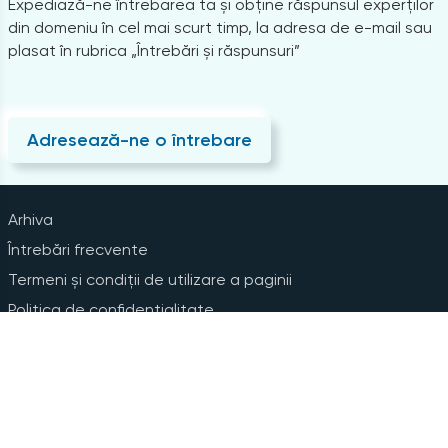
Expediază-ne întrebarea ta și obține răspunsul experților
din domeniu în cel mai scurt timp, la adresa de e-mail sau
plasat în rubrica „Întrebări și răspunsuri”
Adresează-ne o întrebare
Arhiva
Întrebări frecvente
Termeni și condiții de utilizare a paginii
Politica de confidențialitate
Instrucțiuni pentru ștergerea contului
Abonare la Newsline