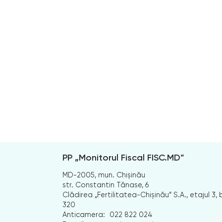
PP „Monitorul Fiscal FISC.MD”
MD-2005, mun. Chișinău
str. Constantin Tănase, 6
Clădirea „Fertilitatea-Chișinău” S.A., etajul 3, b
320
Anticamera:
022 822 024