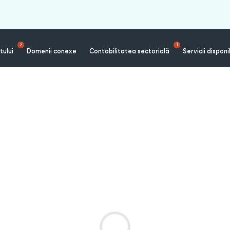
2
1
tului
Domenii conexe
Contabilitatea sectorială
Servicii disponi