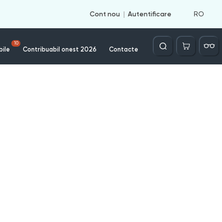
RO
Cont nou
Autentificare
Căutare
10
bile
Contribuabil onest 2026
Contacte