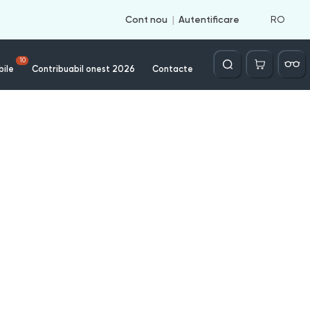
RO
Cont nou
Autentificare
Căutare
10
bile
Contribuabil onest 2026
Contacte