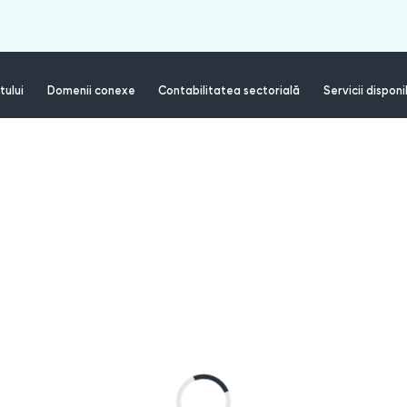
tului
Domenii conexe
Contabilitatea sectorială
Servicii disponi