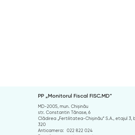
PP „Monitorul Fiscal FISC.MD”
MD-2005, mun. Chișinău
str. Constantin Tănase, 6
Clădirea „Fertilitatea-Chișinău” S.A., etajul 3, b
320
Anticamera:
022 822 024