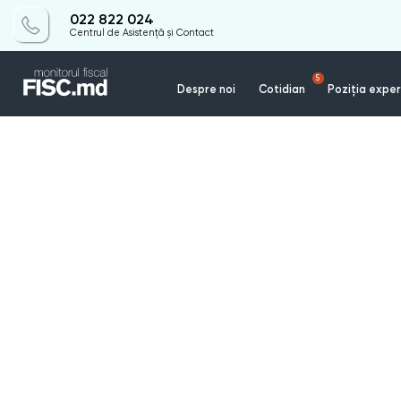
022 822 024
Centrul de Asistență și Contact
5
Despre noi
Cotidian
Poziția exper