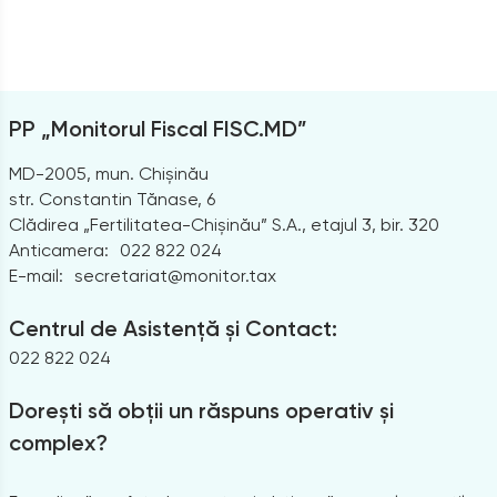
PP „Monitorul Fiscal FISC.MD”
MD-2005, mun. Chișinău
str. Constantin Tănase, 6
Clădirea „Fertilitatea-Chișinău” S.A., etajul 3, bir. 320
Anticamera:
022 822 024
E-mail:
secretariat@monitor.tax
Centrul de Asistență și Contact:
022 822 024
Dorești să obții un răspuns operativ și
complex?