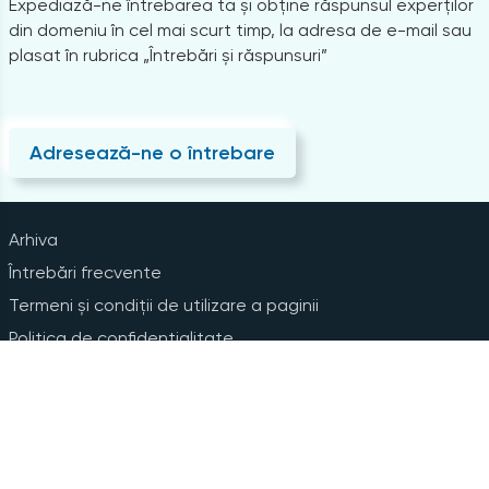
Expediază-ne întrebarea ta și obține răspunsul experților
din domeniu în cel mai scurt timp, la adresa de e-mail sau
plasat în rubrica „Întrebări și răspunsuri”
Adresează-ne o întrebare
Arhiva
Întrebări frecvente
Termeni și condiții de utilizare a paginii
Politica de confidențialitate
Instrucțiuni pentru ștergerea contului
Abonare la Newsline