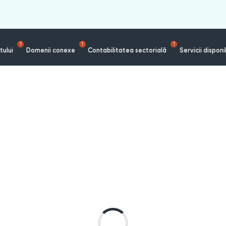
1
1
1
tului
Domenii conexe
Contabilitatea sectorială
Servicii disponi