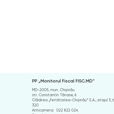
PP „Monitorul Fiscal FISC.MD”
MD-2005, mun. Chișinău
str. Constantin Tănase, 6
Clădirea „Fertilitatea-Chișinău” S.A., etajul 3, b
320
Anticamera:
022 822 024