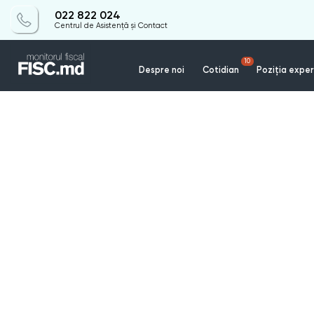
022 822 024
Centrul de Asistență și Contact
10
Despre noi
Cotidian
Poziția exper