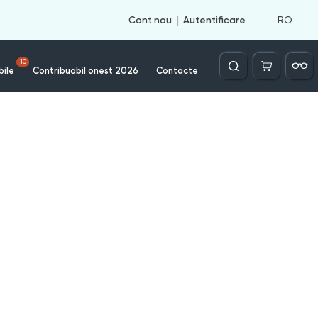
RO
Cont nou
Autentificare
Căutare
10
bile
Contribuabil onest 2026
Contacte