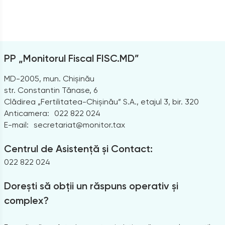
PP „Monitorul Fiscal FISC.MD”
MD-2005, mun. Chișinău
str. Constantin Tănase, 6
Clădirea „Fertilitatea-Chișinău” S.A., etajul 3, bir. 320
Anticamera:
022 822 024
E-mail:
secretariat@monitor.tax
Centrul de Asistență și Contact:
022 822 024
Dorești să obții un răspuns operativ și
complex?