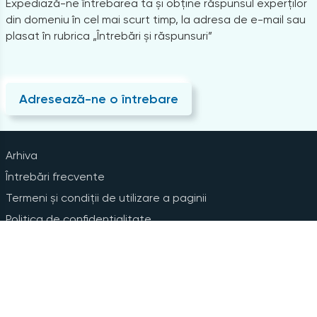
Expediază-ne întrebarea ta și obține răspunsul experților
din domeniu în cel mai scurt timp, la adresa de e-mail sau
plasat în rubrica „Întrebări și răspunsuri”
Adresează-ne o întrebare
Arhiva
Întrebări frecvente
Termeni și condiții de utilizare a paginii
Politica de confidențialitate
Instrucțiuni pentru ștergerea contului
Abonare la Newsline