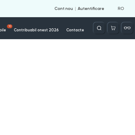
RO
Cont nou
Autentificare
Căutare
10
bile
Contribuabil onest 2026
Contacte