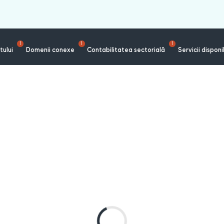
1
1
1
tului
Domenii conexe
Contabilitatea sectorială
Servicii disponi