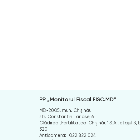
PP „Monitorul Fiscal FISC.MD”
MD-2005, mun. Chișinău
str. Constantin Tănase, 6
Clădirea „Fertilitatea-Chișinău” S.A., etajul 3, b
320
Anticamera:
022 822 024