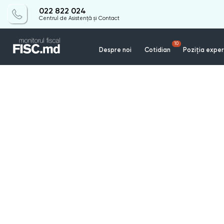
022 822 024
Centrul de Asistență și Contact
10
Despre noi
Cotidian
Poziția exper