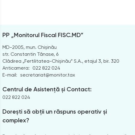
PP „Monitorul Fiscal FISC.MD”
MD-2005, mun. Chișinău
str. Constantin Tănase, 6
Clădirea „Fertilitatea-Chișinău” S.A., etajul 3, bir. 320
Anticamera:
022 822 024
E-mail:
secretariat@monitor.tax
Centrul de Asistență și Contact:
022 822 024
Dorești să obții un răspuns operativ și
complex?