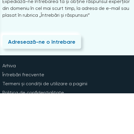
Expediază-ne întrebarea ta și obține răspunsul experților
din domeniu în cel mai scurt timp, la adresa de e-mail sau
plasat în rubrica „Întrebări și răspunsuri”
Adresează-ne o întrebare
Arhiva
Întrebări frecvente
Termeni și condiții de utilizare a paginii
Politica de confidențialitate
Instrucțiuni pentru ștergerea contului
Abonare la Newsline