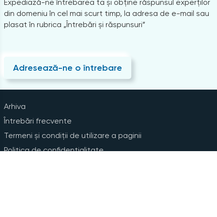
Expediază-ne întrebarea ta și obține răspunsul experților
din domeniu în cel mai scurt timp, la adresa de e-mail sau
plasat în rubrica „Întrebări și răspunsuri”
Adresează-ne o întrebare
Arhiva
Întrebări frecvente
Termeni și condiții de utilizare a paginii
Politica de confidențialitate
Instrucțiuni pentru ștergerea contului
Abonare la Newsline