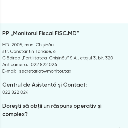
PP „Monitorul Fiscal FISC.MD”
MD-2005, mun. Chișinău
str. Constantin Tănase, 6
Clădirea „Fertilitatea-Chișinău” S.A., etajul 3, bir. 320
Anticamera:
022 822 024
E-mail:
secretariat@monitor.tax
Centrul de Asistență și Contact:
022 822 024
Dorești să obții un răspuns operativ și
complex?