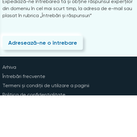
Expediază-ne întrebarea ta și obține răspunsul experților
din domeniu în cel mai scurt timp, la adresa de e-mail sau
plasat în rubrica „Întrebări și răspunsuri”
Adresează-ne o întrebare
Arhiva
Întrebări frecvente
Termeni și condiții de utilizare a paginii
Politica de confidențialitate
Instrucțiuni pentru ștergerea contului
Abonare la Newsline