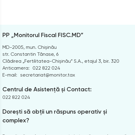
PP „Monitorul Fiscal FISC.MD”
MD-2005, mun. Chișinău
str. Constantin Tănase, 6
Clădirea „Fertilitatea-Chișinău” S.A., etajul 3, bir. 320
Anticamera:
022 822 024
E-mail:
secretariat@monitor.tax
Centrul de Asistență și Contact:
022 822 024
Dorești să obții un răspuns operativ și
complex?