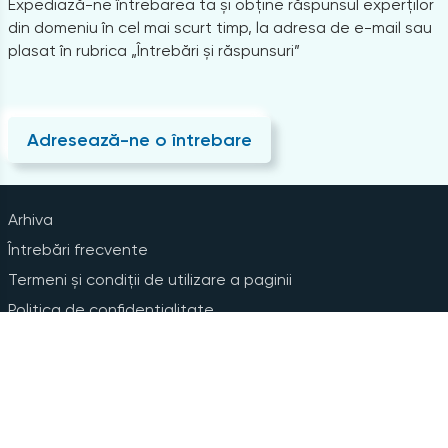
Expediază-ne întrebarea ta și obține răspunsul experților
din domeniu în cel mai scurt timp, la adresa de e-mail sau
plasat în rubrica „Întrebări și răspunsuri”
Adresează-ne o întrebare
Arhiva
Întrebări frecvente
Termeni și condiții de utilizare a paginii
Politica de confidențialitate
Instrucțiuni pentru ștergerea contului
Abonare la Newsline