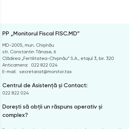
PP „Monitorul Fiscal FISC.MD”
MD-2005, mun. Chișinău
str. Constantin Tănase, 6
Clădirea „Fertilitatea-Chișinău” S.A., etajul 3, bir. 320
Anticamera:
022 822 024
E-mail:
secretariat@monitor.tax
Centrul de Asistență și Contact:
022 822 024
Dorești să obții un răspuns operativ și
complex?