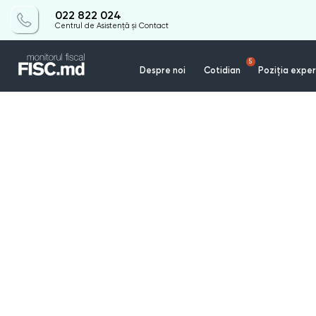
022 822 024
Centrul de Asistență și Contact
5
Despre noi
Cotidian
Poziția exper