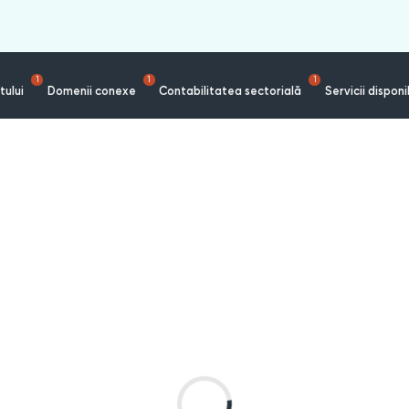
1
1
1
tului
Domenii conexe
Contabilitatea sectorială
Servicii disponi