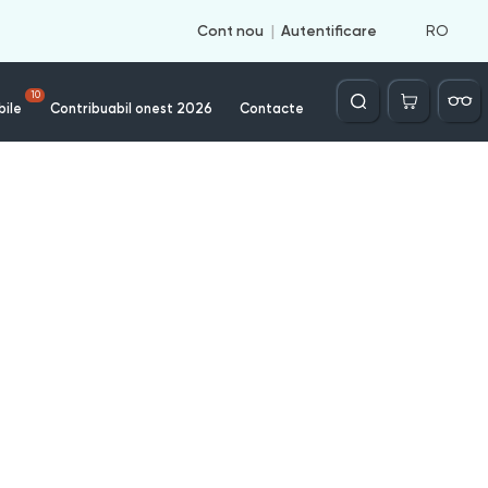
RO
Cont nou
Autentificare
Căutare
10
bile
Contribuabil onest 2026
Contacte