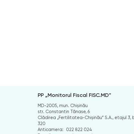
PP „Monitorul Fiscal FISC.MD”
MD-2005, mun. Chișinău
str. Constantin Tănase, 6
Clădirea „Fertilitatea-Chișinău” S.A., etajul 3, b
320
Anticamera:
022 822 024