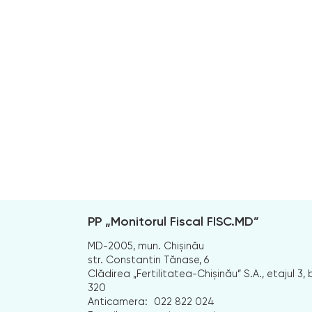
PP „Monitorul Fiscal FISC.MD”
MD-2005, mun. Chișinău
str. Constantin Tănase, 6
Clădirea „Fertilitatea-Chișinău” S.A., etajul 3, b
320
Anticamera:
022 822 024