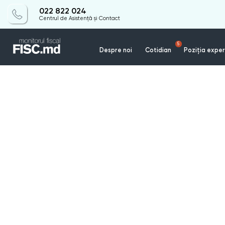
022 822 024
Centrul de Asistență și Contact
5
Despre noi
Cotidian
Poziția exper