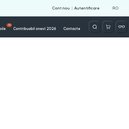
RO
Cont nou
Autentificare
Căutare
10
bile
Contribuabil onest 2026
Contacte