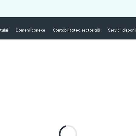
tului
Domenii conexe
Contabilitatea sectorială
Servicii disponi