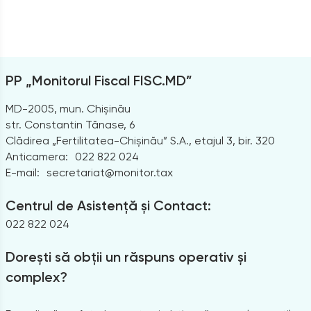
PP „Monitorul Fiscal FISC.MD”
MD-2005, mun. Chișinău
str. Constantin Tănase, 6
Clădirea „Fertilitatea-Chișinău” S.A., etajul 3, bir. 320
Anticamera:
022 822 024
E-mail:
secretariat@monitor.tax
Centrul de Asistență și Contact:
022 822 024
Dorești să obții un răspuns operativ și
complex?