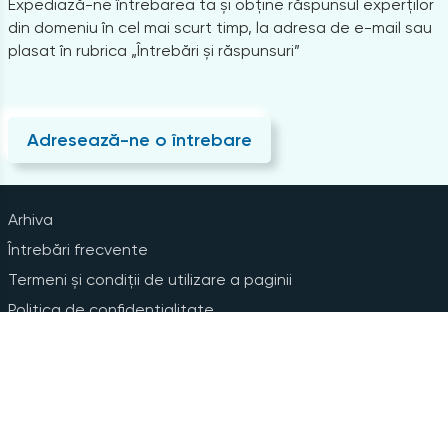
Expediază-ne întrebarea ta și obține răspunsul experților
din domeniu în cel mai scurt timp, la adresa de e-mail sau
plasat în rubrica „Întrebări și răspunsuri”
Adresează-ne o întrebare
Arhiva
Întrebări frecvente
Termeni și condiții de utilizare a paginii
Politica de confidențialitate
Instrucțiuni pentru ștergerea contului
Abonare la Newsline