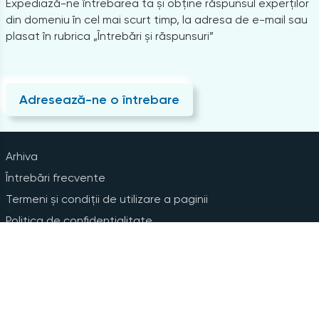
Expediază-ne întrebarea ta și obține răspunsul experților
din domeniu în cel mai scurt timp, la adresa de e-mail sau
plasat în rubrica „Întrebări și răspunsuri”
Adresează-ne o întrebare
Arhiva
Întrebări frecvente
Termeni și condiții de utilizare a paginii
Politica de confidențialitate
Instrucțiuni pentru ștergerea contului
Abonare la Newsline