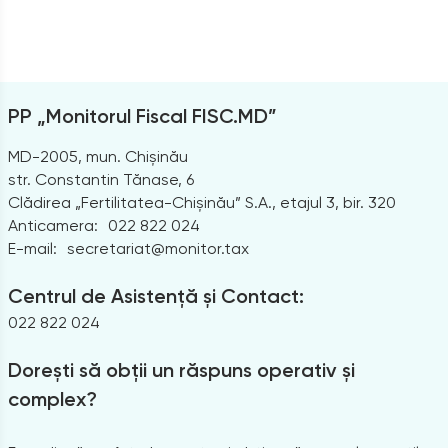
PP „Monitorul Fiscal FISC.MD”
MD-2005, mun. Chișinău
str. Constantin Tănase, 6
Clădirea „Fertilitatea-Chișinău” S.A., etajul 3, bir. 320
Anticamera:
022 822 024
E-mail:
secretariat@monitor.tax
Centrul de Asistență și Contact:
022 822 024
Dorești să obții un răspuns operativ și
complex?