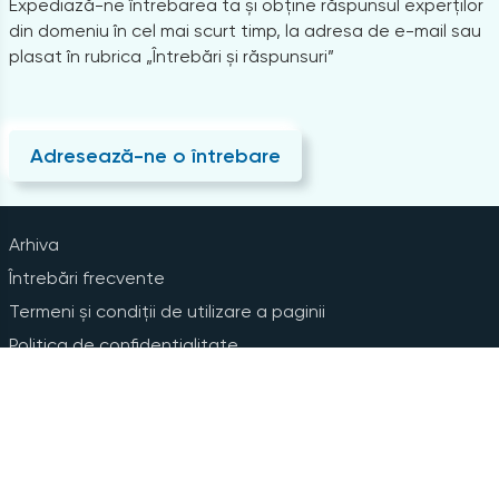
Expediază-ne întrebarea ta și obține răspunsul experților
din domeniu în cel mai scurt timp, la adresa de e-mail sau
plasat în rubrica „Întrebări și răspunsuri”
Adresează-ne o întrebare
Arhiva
Întrebări frecvente
Termeni și condiții de utilizare a paginii
Politica de confidențialitate
Instrucțiuni pentru ștergerea contului
Abonare la Newsline