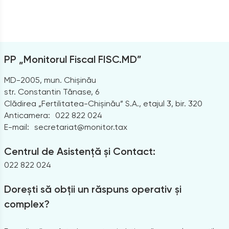
PP „Monitorul Fiscal FISC.MD”
MD-2005, mun. Chișinău
str. Constantin Tănase, 6
Clădirea „Fertilitatea-Chișinău” S.A., etajul 3, bir. 320
Anticamera:
022 822 024
E-mail:
secretariat@monitor.tax
Centrul de Asistență și Contact:
022 822 024
Dorești să obții un răspuns operativ și
complex?