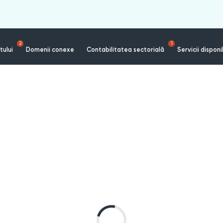
2
1
tului
Domenii conexe
Contabilitatea sectorială
Servicii disponi