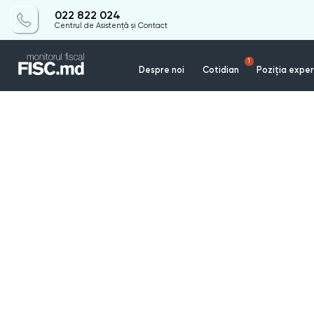
022 822 024
Centrul de Asistență și Contact
1
Despre noi
Cotidian
Poziția exper