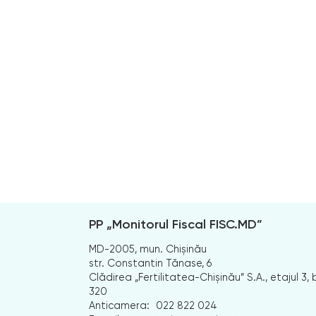
PP „Monitorul Fiscal FISC.MD”
MD-2005, mun. Chișinău
str. Constantin Tănase, 6
Clădirea „Fertilitatea-Chișinău” S.A., etajul 3, b
320
Anticamera:
022 822 024