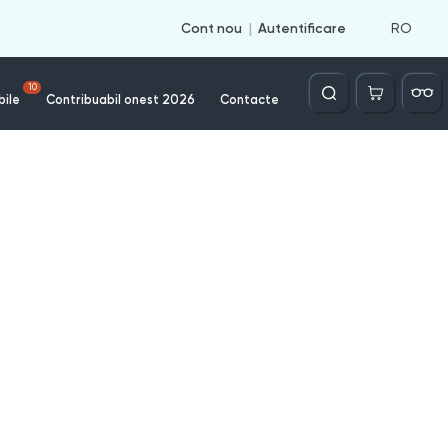
RO
Cont nou
Autentificare
Căutare
10
bile
Contribuabil onest 2026
Contacte