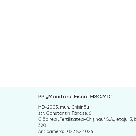
PP „Monitorul Fiscal FISC.MD”
MD-2005, mun. Chișinău
str. Constantin Tănase, 6
Clădirea „Fertilitatea-Chișinău” S.A., etajul 3, b
320
Anticamera:
022 822 024