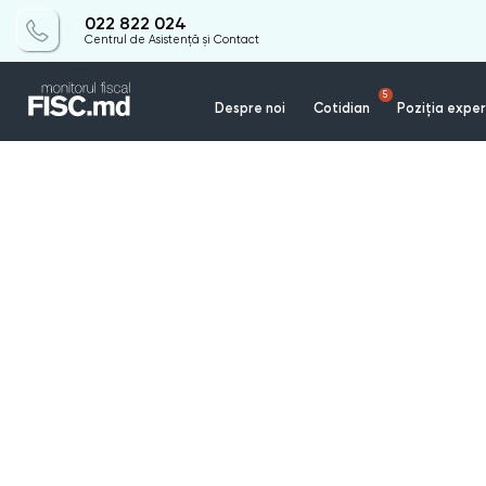
022 822 024
Centrul de Asistență și Contact
5
Despre noi
Cotidian
Poziția exper