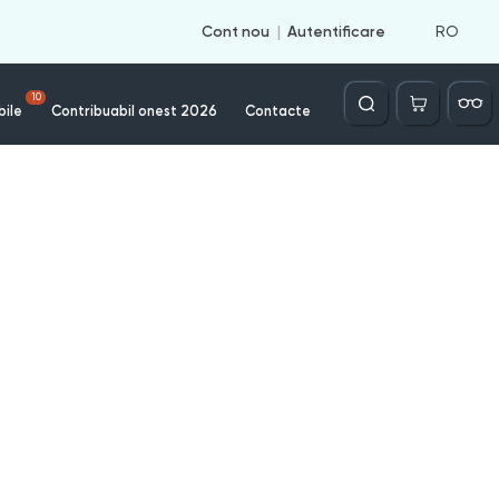
RO
Cont nou
Autentificare
Căutare
10
bile
Contribuabil onest 2026
Contacte