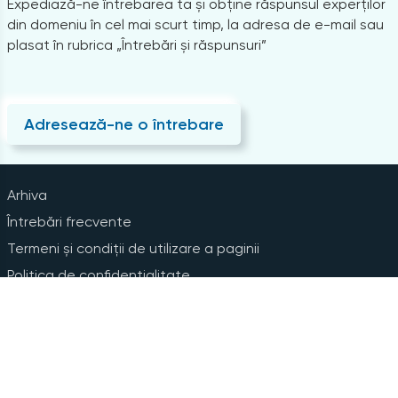
Expediază-ne întrebarea ta și obține răspunsul experților
din domeniu în cel mai scurt timp, la adresa de e-mail sau
plasat în rubrica „Întrebări și răspunsuri”
Adresează-ne o întrebare
Arhiva
Întrebări frecvente
Termeni și condiții de utilizare a paginii
Politica de confidențialitate
Instrucțiuni pentru ștergerea contului
Abonare la Newsline