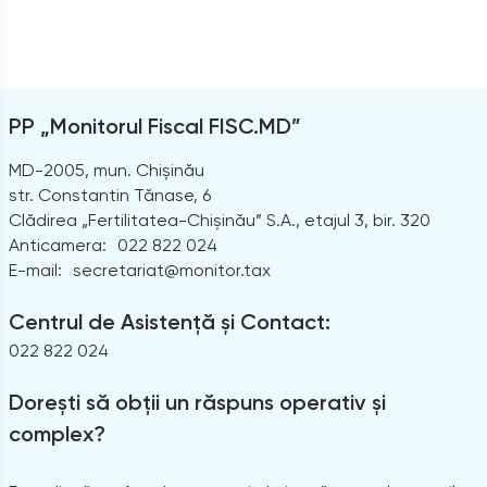
PP „Monitorul Fiscal FISC.MD”
MD-2005, mun. Chișinău
str. Constantin Tănase, 6
Clădirea „Fertilitatea-Chișinău” S.A., etajul 3, bir. 320
Anticamera:
022 822 024
E-mail:
secretariat@monitor.tax
Centrul de Asistență și Contact:
022 822 024
Dorești să obții un răspuns operativ și
complex?