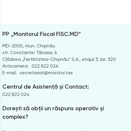
PP „Monitorul Fiscal FISC.MD”
MD-2005, mun. Chișinău
str. Constantin Tănase, 6
Clădirea „Fertilitatea-Chișinău” S.A., etajul 3, bir. 320
Anticamera:
022 822 024
E-mail:
secretariat@monitor.tax
Centrul de Asistență și Contact:
022 822 024
Dorești să obții un răspuns operativ și
complex?