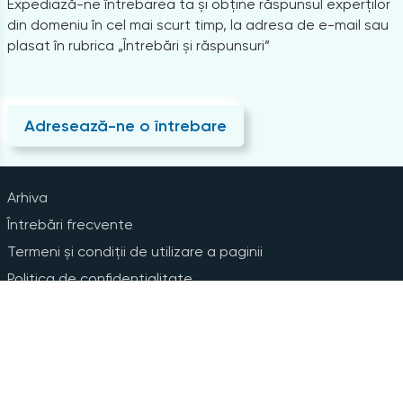
Expediază-ne întrebarea ta și obține răspunsul experților
din domeniu în cel mai scurt timp, la adresa de e-mail sau
plasat în rubrica „Întrebări și răspunsuri”
Adresează-ne o întrebare
Arhiva
Întrebări frecvente
Termeni și condiții de utilizare a paginii
Politica de confidențialitate
Instrucțiuni pentru ștergerea contului
Abonare la Newsline