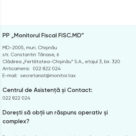
PP „Monitorul Fiscal FISC.MD”
MD-2005, mun. Chișinău
str. Constantin Tănase, 6
Clădirea „Fertilitatea-Chișinău” S.A., etajul 3, bir. 320
Anticamera:
022 822 024
E-mail:
secretariat@monitor.tax
Centrul de Asistență și Contact:
022 822 024
Dorești să obții un răspuns operativ și
complex?