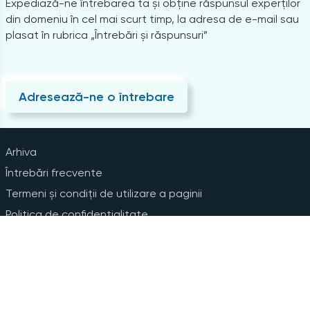
Expediază-ne întrebarea ta și obține răspunsul experților
din domeniu în cel mai scurt timp, la adresa de e-mail sau
plasat în rubrica „Întrebări și răspunsuri”
Adresează-ne o întrebare
Arhiva
Întrebări frecvente
Termeni și condiții de utilizare a paginii
Politica de confidențialitate
Instrucțiuni pentru ștergerea contului
Abonare la Newsline