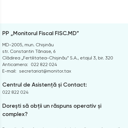
PP „Monitorul Fiscal FISC.MD”
MD-2005, mun. Chișinău
str. Constantin Tănase, 6
Clădirea „Fertilitatea-Chișinău” S.A., etajul 3, bir. 320
Anticamera:
022 822 024
E-mail:
secretariat@monitor.tax
Centrul de Asistență și Contact:
022 822 024
Dorești să obții un răspuns operativ și
complex?