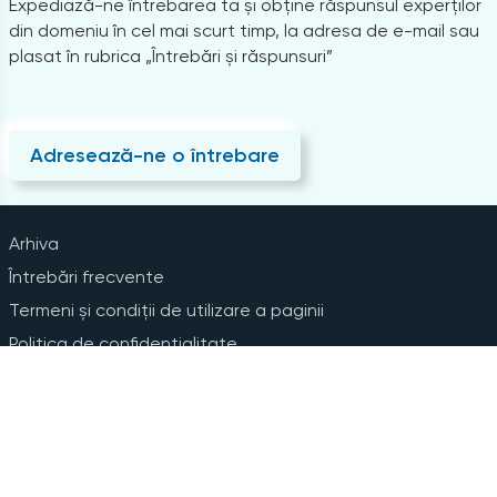
Expediază-ne întrebarea ta și obține răspunsul experților
din domeniu în cel mai scurt timp, la adresa de e-mail sau
plasat în rubrica „Întrebări și răspunsuri”
Adresează-ne o întrebare
Arhiva
Întrebări frecvente
Termeni și condiții de utilizare a paginii
Politica de confidențialitate
Instrucțiuni pentru ștergerea contului
Abonare la Newsline