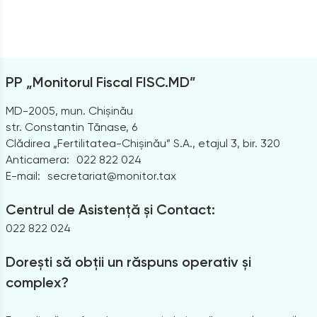
PP „Monitorul Fiscal FISC.MD”
MD-2005, mun. Chișinău
str. Constantin Tănase, 6
Clădirea „Fertilitatea-Chișinău” S.A., etajul 3, bir. 320
Anticamera:
022 822 024
E-mail:
secretariat@monitor.tax
Centrul de Asistență și Contact:
022 822 024
Dorești să obții un răspuns operativ și
complex?