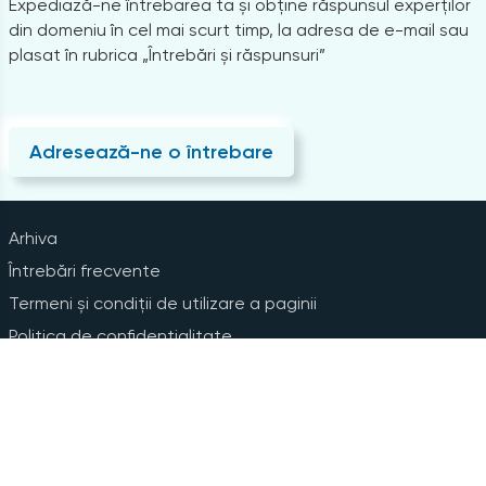
Expediază-ne întrebarea ta și obține răspunsul experților
din domeniu în cel mai scurt timp, la adresa de e-mail sau
plasat în rubrica „Întrebări și răspunsuri”
Adresează-ne o întrebare
Arhiva
Întrebări frecvente
Termeni și condiții de utilizare a paginii
Politica de confidențialitate
Instrucțiuni pentru ștergerea contului
Abonare la Newsline