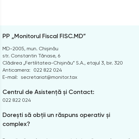
PP „Monitorul Fiscal FISC.MD”
MD-2005, mun. Chișinău
str. Constantin Tănase, 6
Clădirea „Fertilitatea-Chișinău” S.A., etajul 3, bir. 320
Anticamera:
022 822 024
E-mail:
secretariat@monitor.tax
Centrul de Asistență și Contact:
022 822 024
Dorești să obții un răspuns operativ și
complex?