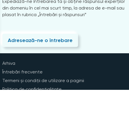
Expediază-ne întrebarea ta și obține răspunsul experților
din domeniu în cel mai scurt timp, la adresa de e-mail sau
plasat în rubrica „Întrebări și răspunsuri”
Adresează-ne o întrebare
Arhiva
Întrebări frecvente
Termeni și condiții de utilizare a paginii
Politica de confidențialitate
Instrucțiuni pentru ștergerea contului
Abonare la Newsline