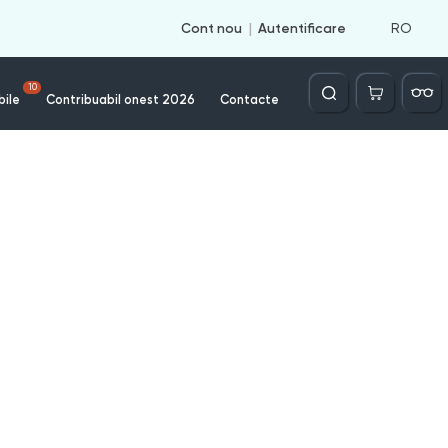
RO
Cont nou
Autentificare
Căutare
10
bile
Contribuabil onest 2026
Contacte