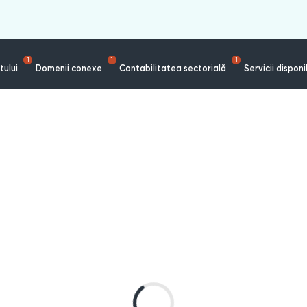
1
1
1
tului
Domenii conexe
Contabilitatea sectorială
Servicii disponi