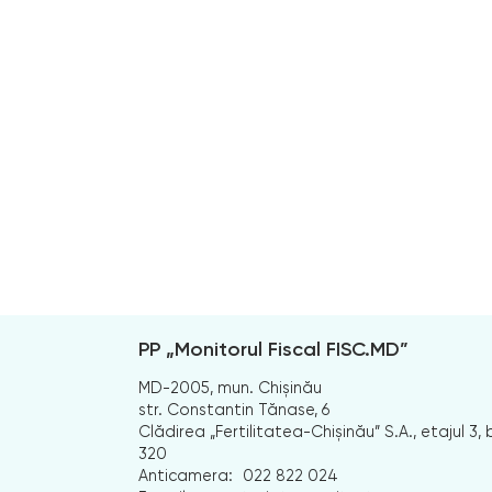
PP „Monitorul Fiscal FISC.MD”
MD-2005, mun. Chișinău
str. Constantin Tănase, 6
Clădirea „Fertilitatea-Chișinău” S.A., etajul 3, b
320
Anticamera:
022 822 024