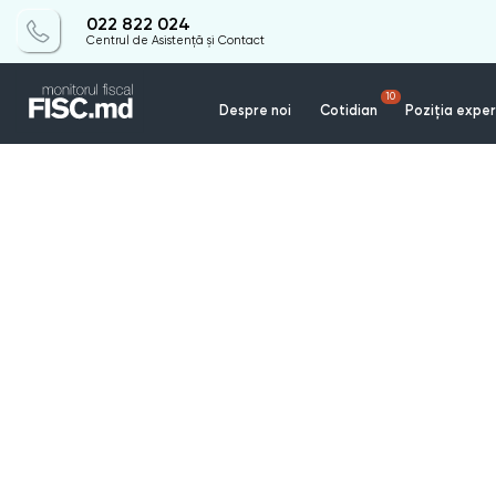
022 822 024
Centrul de Asistență și Contact
10
Despre noi
Cotidian
Poziția exper