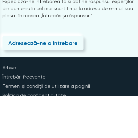
Expediază-ne întrebarea ta și obține răspunsul experților
din domeniu în cel mai scurt timp, la adresa de e-mail sau
plasat în rubrica „Întrebări și răspunsuri”
Adresează-ne o întrebare
Arhiva
Întrebări frecvente
Termeni și condiții de utilizare a paginii
Politica de confidențialitate
Instrucțiuni pentru ștergerea contului
Abonare la Newsline