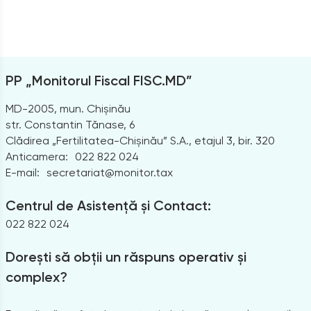
PP „Monitorul Fiscal FISC.MD”
MD-2005, mun. Chișinău
str. Constantin Tănase, 6
Clădirea „Fertilitatea-Chișinău” S.A., etajul 3, bir. 320
Anticamera:
022 822 024
E-mail:
secretariat@monitor.tax
Centrul de Asistență și Contact:
022 822 024
Dorești să obții un răspuns operativ și
complex?