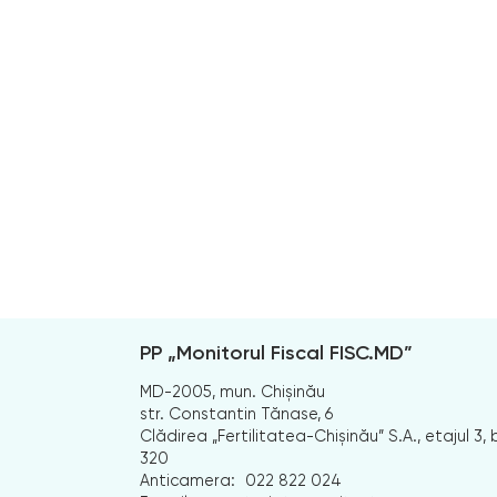
PP „Monitorul Fiscal FISC.MD”
MD-2005, mun. Chișinău
str. Constantin Tănase, 6
Clădirea „Fertilitatea-Chișinău” S.A., etajul 3, b
320
Anticamera:
022 822 024