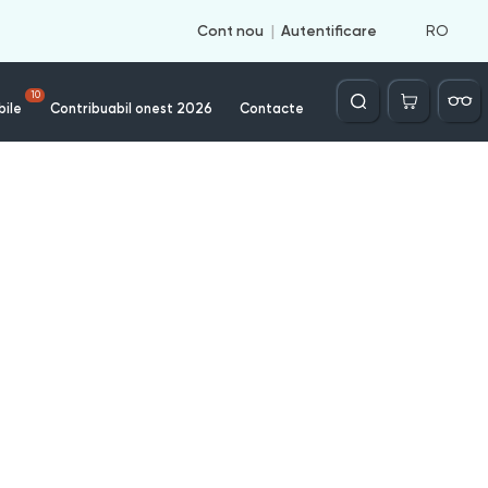
RO
Cont nou
Autentificare
Căutare
10
bile
Contribuabil onest 2026
Contacte