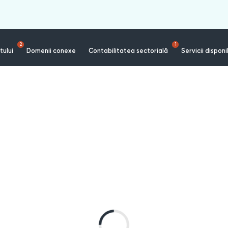
2
1
tului
Domenii conexe
Contabilitatea sectorială
Servicii disponi