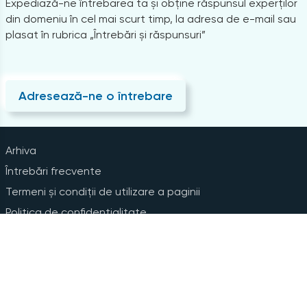
Expediază-ne întrebarea ta și obține răspunsul experților
din domeniu în cel mai scurt timp, la adresa de e-mail sau
plasat în rubrica „Întrebări și răspunsuri”
Adresează-ne o întrebare
Arhiva
Întrebări frecvente
Termeni și condiții de utilizare a paginii
Politica de confidențialitate
Instrucțiuni pentru ștergerea contului
Abonare la Newsline