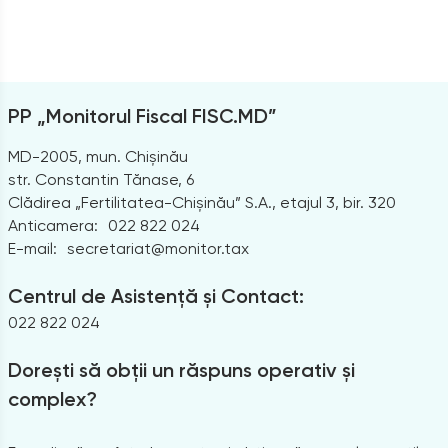
PP „Monitorul Fiscal FISC.MD”
MD-2005, mun. Chișinău
str. Constantin Tănase, 6
Clădirea „Fertilitatea-Chișinău” S.A., etajul 3, bir. 320
Anticamera:
022 822 024
E-mail:
secretariat@monitor.tax
Centrul de Asistență și Contact:
022 822 024
Dorești să obții un răspuns operativ și
complex?