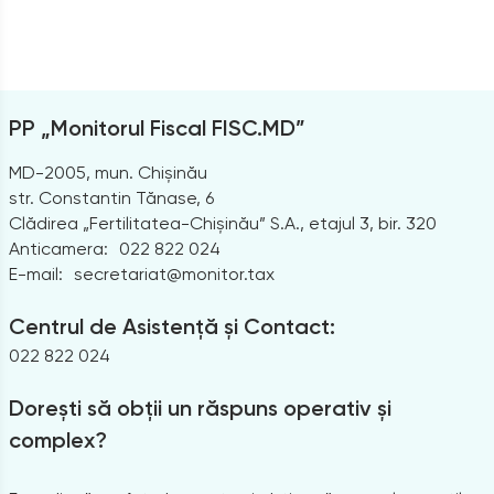
PP „Monitorul Fiscal FISC.MD”
MD-2005, mun. Chișinău
str. Constantin Tănase, 6
Clădirea „Fertilitatea-Chișinău” S.A., etajul 3, bir. 320
Anticamera:
022 822 024
E-mail:
secretariat@monitor.tax
Centrul de Asistență și Contact:
022 822 024
Dorești să obții un răspuns operativ și
complex?