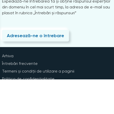
Expediază-ne întrebarea ta și obține răspunsul experților
din domeniu în cel mai scurt timp, la adresa de e-mail sau
plasat în rubrica „Întrebări și răspunsuri”
Adresează-ne o întrebare
Arhiva
Întrebări frecvente
Termeni și condiții de utilizare a paginii
Politica de confidențialitate
Instrucțiuni pentru ștergerea contului
Abonare la Newsline