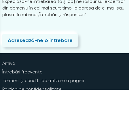
Expediază-ne întrebarea ta și obține răspunsul experților
din domeniu în cel mai scurt timp, la adresa de e-mail sau
plasat în rubrica „Întrebări și răspunsuri”
Adresează-ne o întrebare
Arhiva
Întrebări frecvente
Termeni și condiții de utilizare a paginii
Politica de confidențialitate
Instrucțiuni pentru ștergerea contului
Abonare la Newsline