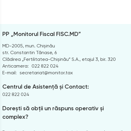
PP „Monitorul Fiscal FISC.MD”
MD-2005, mun. Chișinău
str. Constantin Tănase, 6
Clădirea „Fertilitatea-Chișinău” S.A., etajul 3, bir. 320
Anticamera:
022 822 024
E-mail:
secretariat@monitor.tax
Centrul de Asistență și Contact:
022 822 024
Dorești să obții un răspuns operativ și
complex?