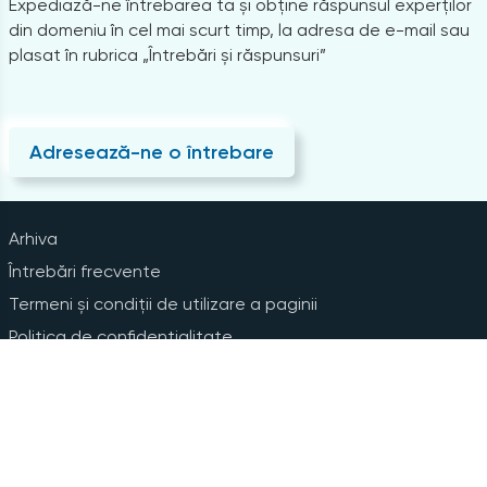
Expediază-ne întrebarea ta și obține răspunsul experților
din domeniu în cel mai scurt timp, la adresa de e-mail sau
plasat în rubrica „Întrebări și răspunsuri”
Adresează-ne o întrebare
Arhiva
Întrebări frecvente
Termeni și condiții de utilizare a paginii
Politica de confidențialitate
Instrucțiuni pentru ștergerea contului
Abonare la Newsline