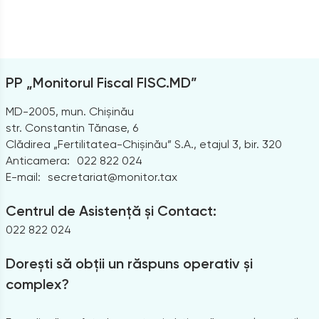
PP „Monitorul Fiscal FISC.MD”
MD-2005, mun. Chișinău
str. Constantin Tănase, 6
Clădirea „Fertilitatea-Chișinău” S.A., etajul 3, bir. 320
Anticamera:
022 822 024
E-mail:
secretariat@monitor.tax
Centrul de Asistență și Contact:
022 822 024
Dorești să obții un răspuns operativ și
complex?