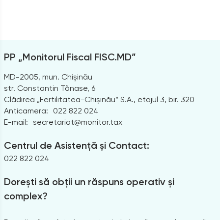
PP „Monitorul Fiscal FISC.MD”
MD-2005, mun. Chișinău
str. Constantin Tănase, 6
Clădirea „Fertilitatea-Chișinău” S.A., etajul 3, bir. 320
Anticamera:
022 822 024
E-mail:
secretariat@monitor.tax
Centrul de Asistență și Contact:
022 822 024
Dorești să obții un răspuns operativ și
complex?