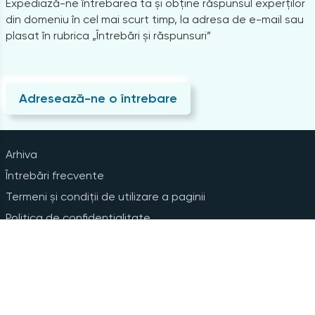
Expediază-ne întrebarea ta și obține răspunsul experților
din domeniu în cel mai scurt timp, la adresa de e-mail sau
plasat în rubrica „Întrebări și răspunsuri”
Adresează-ne o întrebare
Arhiva
Întrebări frecvente
Termeni și condiții de utilizare a paginii
Politica de confidențialitate
Instrucțiuni pentru ștergerea contului
Abonare la Newsline