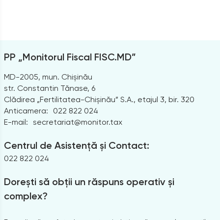
PP „Monitorul Fiscal FISC.MD”
MD-2005, mun. Chișinău
str. Constantin Tănase, 6
Clădirea „Fertilitatea-Chișinău” S.A., etajul 3, bir. 320
Anticamera:
022 822 024
E-mail:
secretariat@monitor.tax
Centrul de Asistență și Contact:
022 822 024
Dorești să obții un răspuns operativ și
complex?