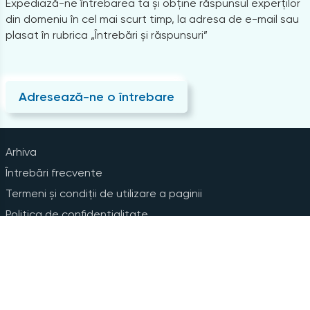
Expediază-ne întrebarea ta și obține răspunsul experților
din domeniu în cel mai scurt timp, la adresa de e-mail sau
plasat în rubrica „Întrebări și răspunsuri”
Adresează-ne o întrebare
Arhiva
Întrebări frecvente
Termeni și condiții de utilizare a paginii
Politica de confidențialitate
Instrucțiuni pentru ștergerea contului
Abonare la Newsline