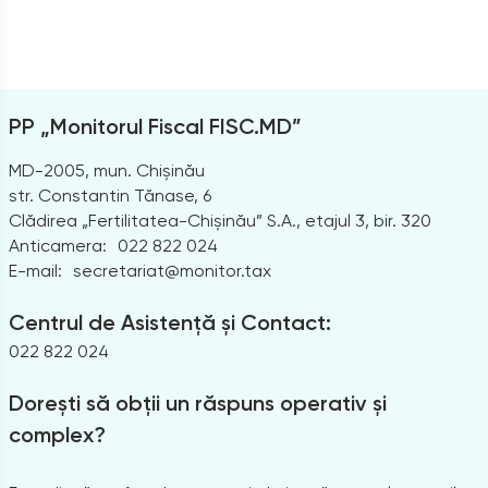
PP „Monitorul Fiscal FISC.MD”
MD-2005, mun. Chișinău
str. Constantin Tănase, 6
Clădirea „Fertilitatea-Chișinău” S.A., etajul 3, bir. 320
Anticamera:
022 822 024
E-mail:
secretariat@monitor.tax
Centrul de Asistență și Contact:
022 822 024
Dorești să obții un răspuns operativ și
complex?