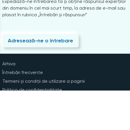
Expediază-ne întrebarea ta și obține răspunsul experților
din domeniu în cel mai scurt timp, la adresa de e-mail sau
plasat în rubrica „Întrebări și răspunsuri”
Adresează-ne o întrebare
Arhiva
Întrebări frecvente
Termeni și condiții de utilizare a paginii
Politica de confidențialitate
Instrucțiuni pentru ștergerea contului
Abonare la Newsline