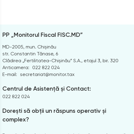
PP „Monitorul Fiscal FISC.MD”
MD-2005, mun. Chișinău
str. Constantin Tănase, 6
Clădirea „Fertilitatea-Chișinău” S.A., etajul 3, bir. 320
Anticamera:
022 822 024
E-mail:
secretariat@monitor.tax
Centrul de Asistență și Contact:
022 822 024
Dorești să obții un răspuns operativ și
complex?