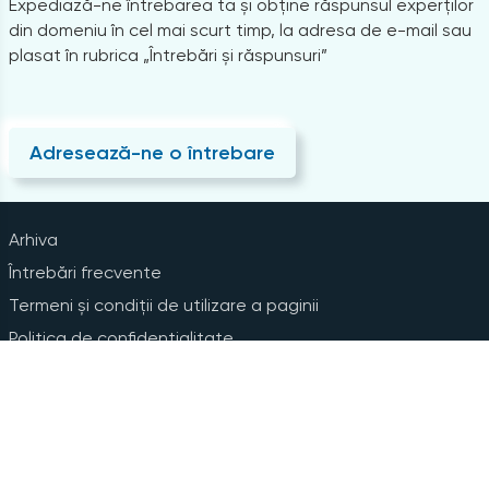
Expediază-ne întrebarea ta și obține răspunsul experților
din domeniu în cel mai scurt timp, la adresa de e-mail sau
plasat în rubrica „Întrebări și răspunsuri”
Adresează-ne o întrebare
Arhiva
Întrebări frecvente
Termeni și condiții de utilizare a paginii
Politica de confidențialitate
Instrucțiuni pentru ștergerea contului
Abonare la Newsline