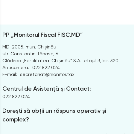
PP „Monitorul Fiscal FISC.MD”
MD-2005, mun. Chișinău
str. Constantin Tănase, 6
Clădirea „Fertilitatea-Chișinău” S.A., etajul 3, bir. 320
Anticamera:
022 822 024
E-mail:
secretariat@monitor.tax
Centrul de Asistență și Contact:
022 822 024
Dorești să obții un răspuns operativ și
complex?