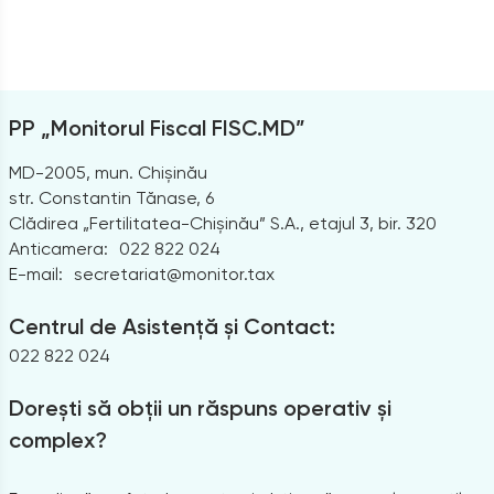
PP „Monitorul Fiscal FISC.MD”
MD-2005, mun. Chișinău
str. Constantin Tănase, 6
Clădirea „Fertilitatea-Chișinău” S.A., etajul 3, bir. 320
Anticamera:
022 822 024
E-mail:
secretariat@monitor.tax
Centrul de Asistență și Contact:
022 822 024
Dorești să obții un răspuns operativ și
complex?