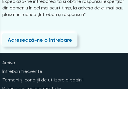
Expediază-ne întrebarea ta și obține răspunsul experților
din domeniu în cel mai scurt timp, la adresa de e-mail sau
plasat în rubrica „Întrebări și răspunsuri”
Adresează-ne o întrebare
Arhiva
Întrebări frecvente
Termeni și condiții de utilizare a paginii
Politica de confidențialitate
Instrucțiuni pentru ștergerea contului
Abonare la Newsline