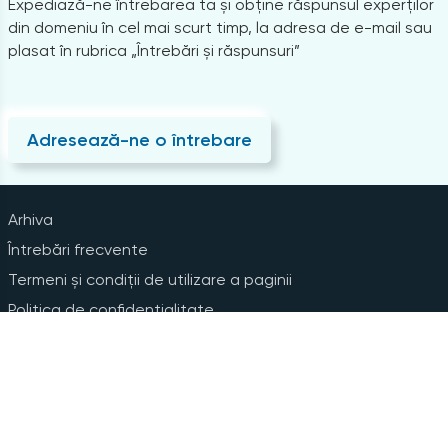
Expediază-ne întrebarea ta și obține răspunsul experților
din domeniu în cel mai scurt timp, la adresa de e-mail sau
plasat în rubrica „Întrebări și răspunsuri”
Adresează-ne o întrebare
Arhiva
Întrebări frecvente
Termeni și condiții de utilizare a paginii
Politica de confidențialitate
Instrucțiuni pentru ștergerea contului
Abonare la Newsline