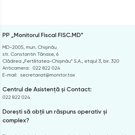
PP „Monitorul Fiscal FISC.MD”
MD-2005, mun. Chișinău
str. Constantin Tănase, 6
Clădirea „Fertilitatea-Chișinău” S.A., etajul 3, bir. 320
Anticamera:
022 822 024
E-mail:
secretariat@monitor.tax
Centrul de Asistență și Contact:
022 822 024
Dorești să obții un răspuns operativ și
complex?