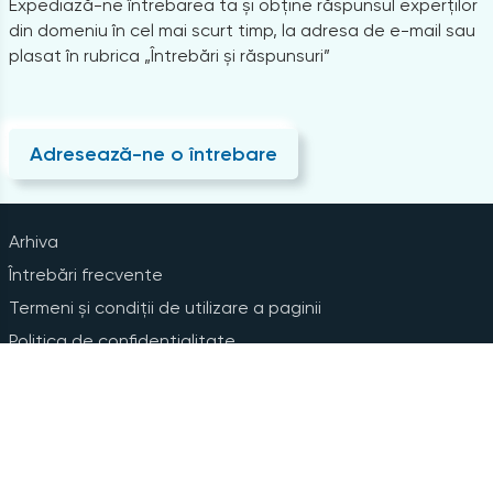
Expediază-ne întrebarea ta și obține răspunsul experților
din domeniu în cel mai scurt timp, la adresa de e-mail sau
plasat în rubrica „Întrebări și răspunsuri”
Adresează-ne o întrebare
Arhiva
Întrebări frecvente
Termeni și condiții de utilizare a paginii
Politica de confidențialitate
Instrucțiuni pentru ștergerea contului
Abonare la Newsline