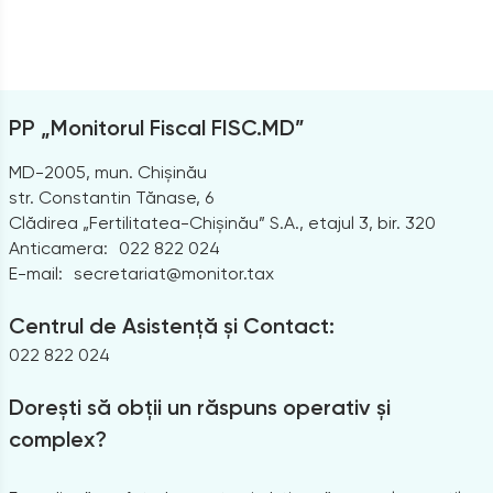
PP „Monitorul Fiscal FISC.MD”
MD-2005, mun. Chișinău
str. Constantin Tănase, 6
Clădirea „Fertilitatea-Chișinău” S.A., etajul 3, bir. 320
Anticamera:
022 822 024
E-mail:
secretariat@monitor.tax
Centrul de Asistență și Contact:
022 822 024
Dorești să obții un răspuns operativ și
complex?