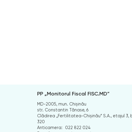
PP „Monitorul Fiscal FISC.MD”
MD-2005, mun. Chișinău
str. Constantin Tănase, 6
Clădirea „Fertilitatea-Chișinău” S.A., etajul 3, b
320
Anticamera:
022 822 024