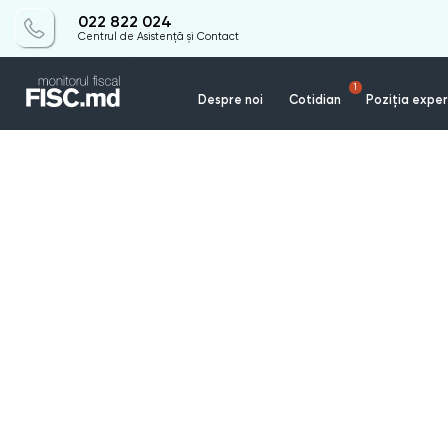
022 822 024
Centrul de Asistență și Contact
1
Despre noi
Cotidian
Poziția exper