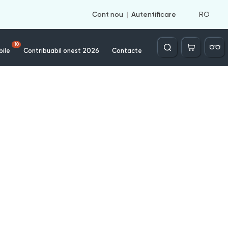
RO
Cont nou
Autentificare
Căutare
10
bile
Contribuabil onest 2026
Contacte