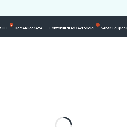
2
1
tului
Domenii conexe
Contabilitatea sectorială
Servicii disponi