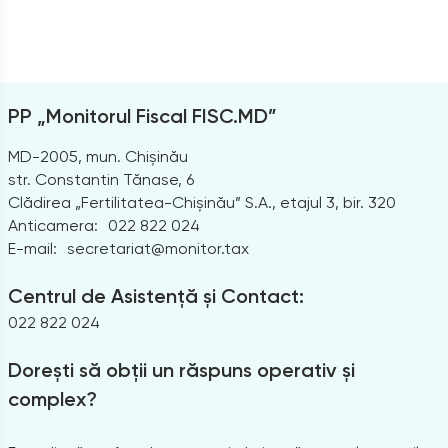
PP „Monitorul Fiscal FISC.MD”
MD-2005, mun. Chișinău
str. Constantin Tănase, 6
Clădirea „Fertilitatea-Chișinău” S.A., etajul 3, bir. 320
Anticamera:
022 822 024
E-mail:
secretariat@monitor.tax
Centrul de Asistență și Contact:
022 822 024
Dorești să obții un răspuns operativ și
complex?