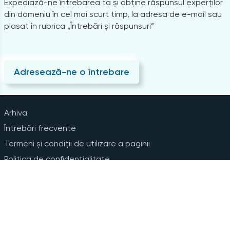
Expediază-ne întrebarea ta și obține răspunsul experților
din domeniu în cel mai scurt timp, la adresa de e-mail sau
plasat în rubrica „Întrebări și răspunsuri”
Adresează-ne o întrebare
Arhiva
Întrebări frecvente
Termeni și condiții de utilizare a paginii
Politica de confidențialitate
Instrucțiuni pentru ștergerea contului
Abonare la Newsline