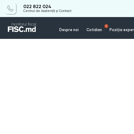
022 822 024
Centrul de Asistență și Contact
5
Despre noi
Cotidian
Poziția exper