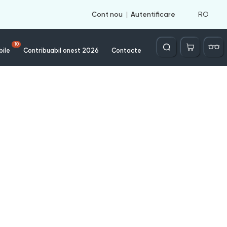
RO
Cont nou
Autentificare
Căutare
10
bile
Contribuabil onest 2026
Contacte