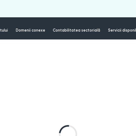
tului
Domenii conexe
Contabilitatea sectorială
Servicii disponi