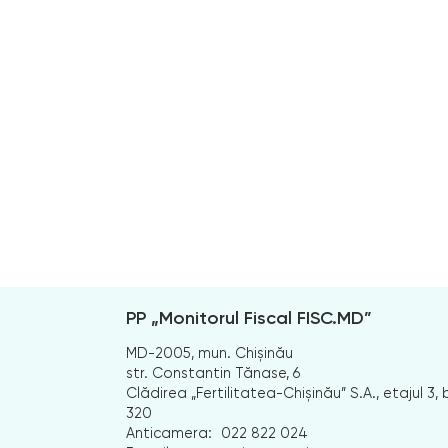
PP „Monitorul Fiscal FISC.MD”
MD-2005, mun. Chișinău
str. Constantin Tănase, 6
Clădirea „Fertilitatea-Chișinău” S.A., etajul 3, b
320
Anticamera:
022 822 024