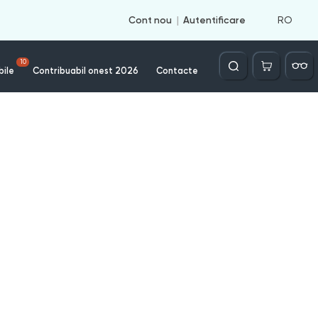
RO
Cont nou
Autentificare
Căutare
10
bile
Contribuabil onest 2026
Contacte