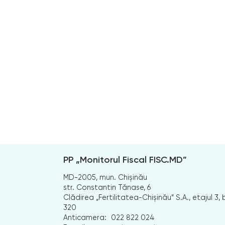
PP „Monitorul Fiscal FISC.MD”
MD-2005, mun. Chișinău
str. Constantin Tănase, 6
Clădirea „Fertilitatea-Chișinău” S.A., etajul 3, b
320
Anticamera:
022 822 024