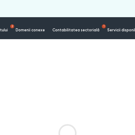
2
1
tului
Domenii conexe
Contabilitatea sectorială
Servicii disponi