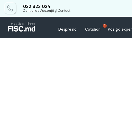
022 822 024
Centrul de Asistență și Contact
1
Despre noi
Cotidian
Poziția exper