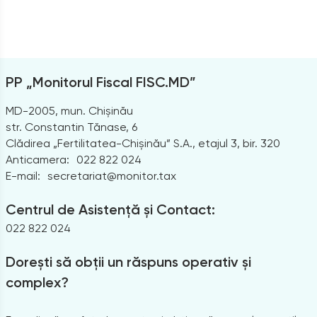
PP „Monitorul Fiscal FISC.MD”
MD-2005, mun. Chișinău
str. Constantin Tănase, 6
Clădirea „Fertilitatea-Chișinău” S.A., etajul 3, bir. 320
Anticamera:
022 822 024
E-mail:
secretariat@monitor.tax
Centrul de Asistență și Contact:
022 822 024
Dorești să obții un răspuns operativ și
complex?