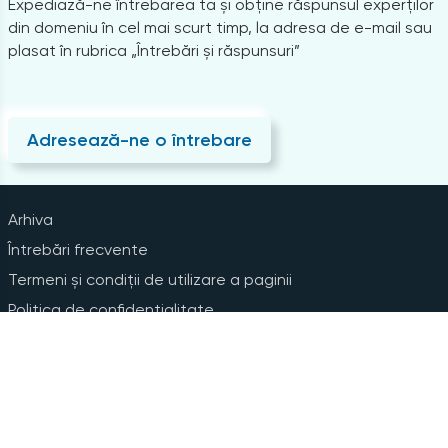
Expediază-ne întrebarea ta și obține răspunsul experților
din domeniu în cel mai scurt timp, la adresa de e-mail sau
plasat în rubrica „Întrebări și răspunsuri”
Adresează-ne o întrebare
Arhiva
Întrebări frecvente
Termeni și condiții de utilizare a paginii
Politica de confidențialitate
Instrucțiuni pentru ștergerea contului
Abonare la Newsline