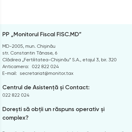
PP „Monitorul Fiscal FISC.MD”
MD-2005, mun. Chișinău
str. Constantin Tănase, 6
Clădirea „Fertilitatea-Chișinău” S.A., etajul 3, bir. 320
Anticamera:
022 822 024
E-mail:
secretariat@monitor.tax
Centrul de Asistență și Contact:
022 822 024
Dorești să obții un răspuns operativ și
complex?