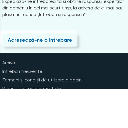
Expediază-ne întrebarea ta și obține răspunsul experților
din domeniu în cel mai scurt timp, la adresa de e-mail sau
plasat în rubrica „Întrebări și răspunsuri”
Adresează-ne o întrebare
Arhiva
Întrebări frecvente
Termeni și condiții de utilizare a paginii
Politica de confidențialitate
Instrucțiuni pentru ștergerea contului
Abonare la Newsline