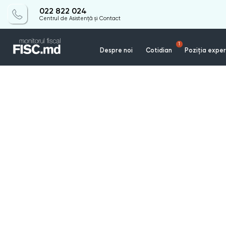
022 822 024
Centrul de Asistență și Contact
1
Despre noi
Cotidian
Poziția exper