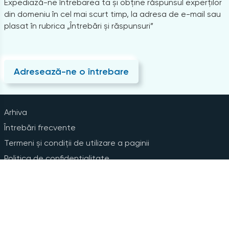
Expediază-ne întrebarea ta și obține răspunsul experților
din domeniu în cel mai scurt timp, la adresa de e-mail sau
plasat în rubrica „Întrebări și răspunsuri”
Adresează-ne o întrebare
Arhiva
Întrebări frecvente
Termeni și condiții de utilizare a paginii
Politica de confidențialitate
Instrucțiuni pentru ștergerea contului
Abonare la Newsline