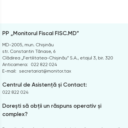
PP „Monitorul Fiscal FISC.MD”
MD-2005, mun. Chișinău
str. Constantin Tănase, 6
Clădirea „Fertilitatea-Chișinău” S.A., etajul 3, bir. 320
Anticamera:
022 822 024
E-mail:
secretariat@monitor.tax
Centrul de Asistență și Contact:
022 822 024
Dorești să obții un răspuns operativ și
complex?