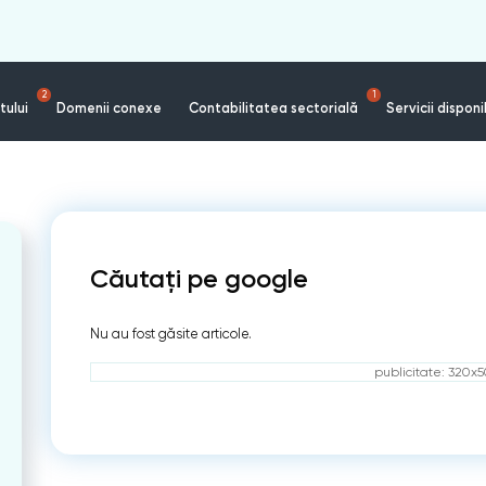
2
1
tului
Domenii conexe
Contabilitatea sectorială
Servicii disponi
Căutați pe google
Nu au fost găsite articole.
publicitate: 320x