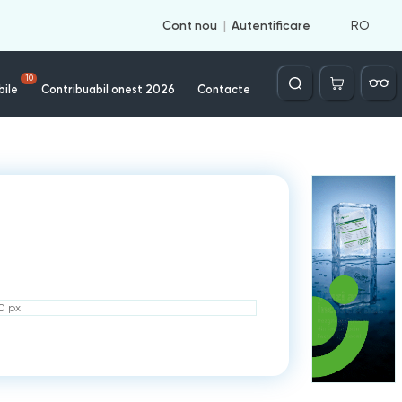
RO
Cont nou
Autentificare
Căutare
10
bile
Contribuabil onest 2026
Contacte
50 px