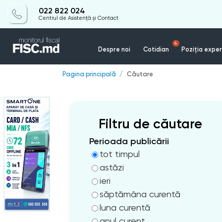
022 822 024
Centrul de Asistență și Contact
4
Despre noi
Cotidian
Poziția exper
Pagina principală
Căutare
Filtru de căutare
Perioada publicării
tot timpul
astăzi
ieri
săptămâna curentă
luna curentă
anul curent