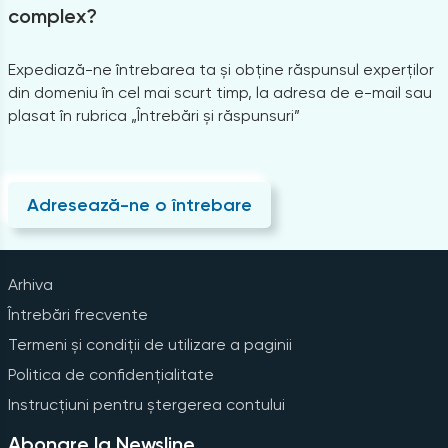
complex?
Expediază-ne întrebarea ta și obține răspunsul experților
din domeniu în cel mai scurt timp, la adresa de e-mail sau
plasat în rubrica „Întrebări și răspunsuri”
Adresează-ne o întrebare
Arhiva
Întrebări frecvente
Termeni și condiții de utilizare a paginii
Politica de confidențialitate
Instrucțiuni pentru ștergerea contului
Abonare la Newsline