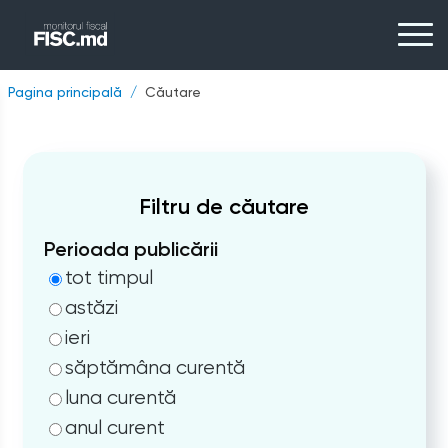
Pagina principală
Căutare
Filtru de căutare
Perioada publicării
tot timpul
astăzi
ieri
săptămâna curentă
luna curentă
anul curent