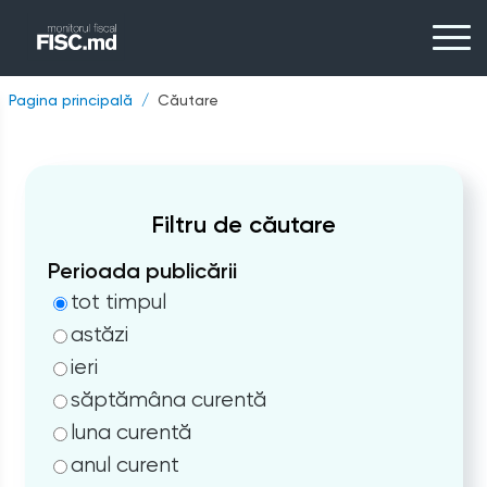
Pagina principală
Căutare
Filtru de căutare
Perioada publicării
tot timpul
astăzi
ieri
săptămâna curentă
luna curentă
anul curent